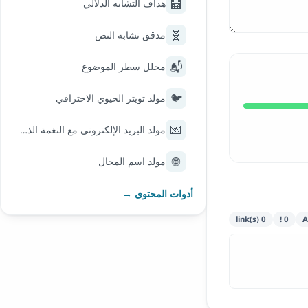
🧮
هداف التشابه الدلالي
🧬
مدقق تشابه النص
📬
محلل سطر الموضوع
🐦
مولد تويتر الحيوي الاحترافي
💌
مولد البريد الإلكتروني مع النغمة الذكية
🌐
مولد اسم المجال
أدوات المحتوى →
0 link(s)
0 !