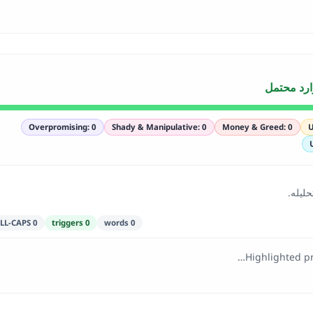
وارد محتمل
Overpromising: 0
Shady & Manipulative: 0
Money & Greed: 0
U
ليله.
0 ALL-CAPS
0 triggers
0 words
Highlighted p