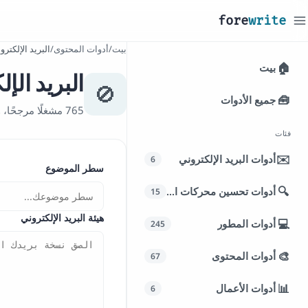
_
fore
write
بيت
/
أدوات المحتوى
/
البريد الإلكت
🏠
بيت
البريد ال
🚫
🧰
جميع الأدوات
765 مشغلًا مرجحًا، وإبرازات مضمنة، ومحلل الموضوع، واقتراحات إعادة الكتابة.
فئات
✉️
أدوات البريد الإلكتروني
6
سطر الموضوع
🔍
أدوات تحسين محركات البحث
15
هيئة البريد الإلكتروني
💻
أدوات المطور
245
🎨
أدوات المحتوى
67
📊
أدوات الأعمال
6