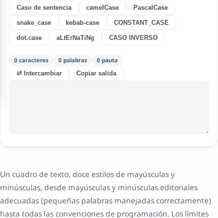
Caso de sentencia
camelCase
PascalCase
snake_case
kebab-case
CONSTANT_CASE
dot.case
aLtErNaTiNg
CASO INVERSO
0
caracteres
0
palabras
0
pauta
⇄ Intercambiar
Copiar salida
Un cuadro de texto, doce estilos de mayúsculas y
minúsculas, desde mayúsculas y minúsculas editoriales
adecuadas (pequeñas palabras manejadas correctamente)
hasta todas las convenciones de programación. Los límites