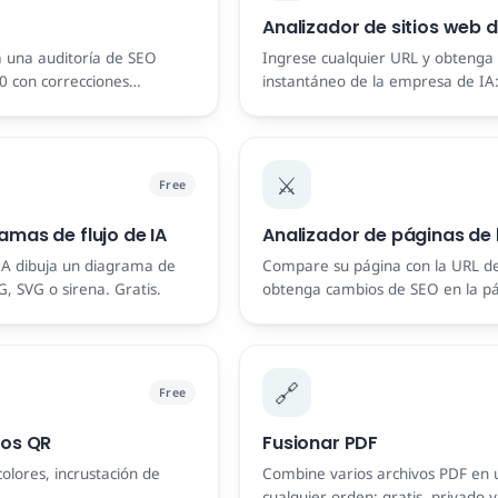
Analizador de sitios web d
 una auditoría de SEO
Ingrese cualquier URL y obtenga 
00 con correcciones
instantáneo de la empresa de IA:
Gratis, sin registro.
sirve y cómo gana.
⚔️
Free
mas de flujo de IA
Analizador de páginas de
 IA dibuja un diagrama de
Compare su página con la URL de
, SVG o sirena. Gratis.
obtenga cambios de SEO en la pá
por IA para superarlos.
🔗
Free
gos QR
Fusionar PDF
olores, incrustación de
Combine varios archivos PDF en 
.
cualquier orden: gratis, privado y