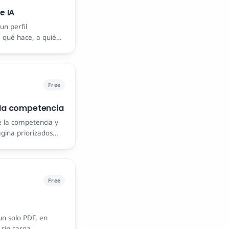
e IA
un perfil
 qué hace, a quién
Free
 la competencia
 la competencia y
gina priorizados
Free
un solo PDF, en
 sin carga.