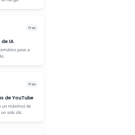
Free
 de IA
temático paso a
ás.
Free
as de YouTube
a un máximo) de
un solo clic.