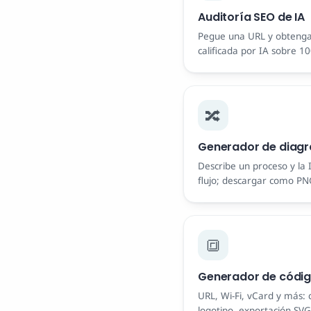
Auditoría SEO de IA
Pegue una URL y obtenga
calificada por IA sobre 1
clasificadas y priorizadas. 
🔀
Generador de diagra
Describe un proceso y la
flujo; descargar como PNG
🔳
Generador de códi
URL, Wi-Fi, vCard y más: c
logotipo, exportación SVG