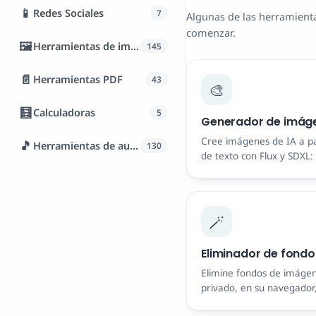
📱
Redes Sociales
7
Algunas de las herramienta
comenzar.
🖼️
Herramientas de imagen
145
📄
Herramientas PDF
43
🎨
🧮
Calculadoras
5
Generador de imáge
Cree imágenes de IA a pa
🎵
Herramientas de audio
130
de texto con Flux y SDXL: g
marca de agua.
🪄
Eliminador de fondo
Elimine fondos de imáge
privado, en su navegador
sin registro.