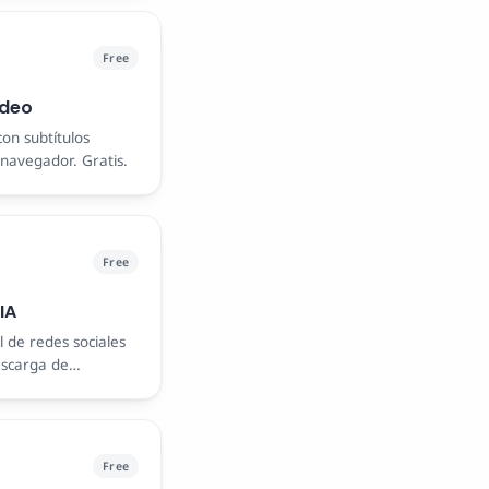
Free
ídeo
con subtítulos
navegador. Gratis.
Free
IA
 de redes sociales
escarga de
is.
Free