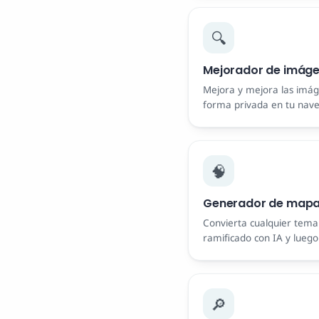
🔍
Mejorador de imáge
Mejora y mejora las imág
forma privada en tu nave
agua.
🧠
Generador de mapas
Convierta cualquier tem
ramificado con IA y lueg
SVG. Gratis.
🔎