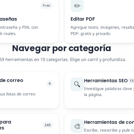
✏️
Free
raseñas
Editar PDF
ontraseña y PIN, con
Agregue texto, imágenes, resalta
k reales.
PDF: gratis y privado.
Navegar por categoría
69 herramientas en 10 categorías. Elige un carril y profundiza.
de correo
Herramientas SEO
15
🔍
6
Investigue palabras clave
sus listas de correo
la página.
 para
Herramientas de co
🎨
245
es
Escribe, reescribe y pule 