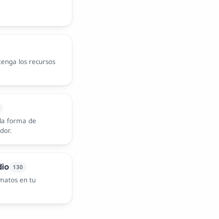
tenga los recursos
 la forma de
dor.
dio
130
matos en tu