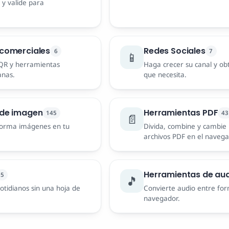
y valide para
comerciales
Redes Sociales
6
7
📱
 QR y herramientas
Haga crecer su canal y ob
anas.
que necesita.
 de imagen
Herramientas PDF
145
43
📄
forma imágenes en tu
Divida, combine y cambie
archivos PDF en el navega
Herramientas de au
5
🎵
otidianos sin una hoja de
Convierte audio entre for
navegador.