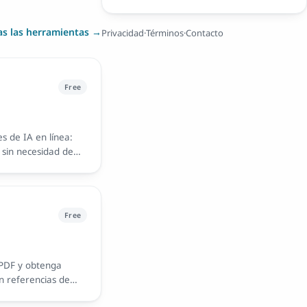
as las herramientas →
Privacidad
·
Términos
·
Contacto
Free
s de IA en línea:
 sin necesidad de
Free
 PDF y obtenga
n referencias de
navegador. Gratis.