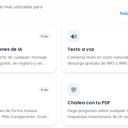
s más utilizadas para
Tod
🔊
Free
nes de IA
Texto a voz
rtir de cualquier mensaje
Convierta texto en voces naturale
ratis, sin registro y sin
descarga gratuita de MP3 y WAV,
registrarse.
💬
Free
Chatea con tu PDF
nes de forma masiva:
Haga preguntas sobre cualquier
, PNG transparente. Gratis,
respuestas instantáneas de IA co
páginas, de forma privada en su 