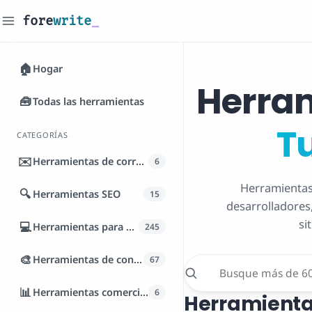
fore
write
_
🏠
Hogar
Herram
🧰
Todas las herramientas
Tu
CATEGORÍAS
✉️
Herramientas de correo electrónico
6
Herramientas 
🔍
Herramientas SEO
15
desarrolladores,
si
💻
Herramientas para desarrolladores
245
🎨
Herramientas de contenido
67
📊
Herramientas comerciales
6
Herramienta