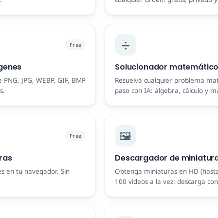
➗
Free
genes
Solucionador matemático
e PNG, JPG, WEBP, GIF, BMP
Resuelva cualquier problema ma
s.
paso con IA: álgebra, cálculo y m
🖼️
Free
ras
Descargador de miniatur
s en tu navegador. Sin
Obtenga miniaturas en HD (hast
100 videos a la vez: descarga con 