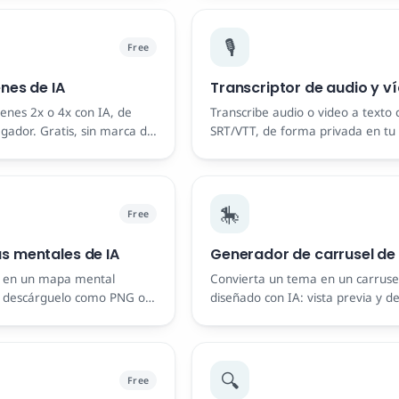
🎙️
Free
nes de IA
Transcriptor de audio y v
enes 2x o 4x con IA, de
Transcribe audio o video a texto 
gador. Gratis, sin marca de
SRT/VTT, de forma privada en tu 
🎠
Free
 mentales de IA
Generador de carrusel de 
a en un mapa mental
Convierta un tema en un carrusel
o descárguelo como PNG o
diseñado con IA: vista previa y d
diapositivas como imágenes. Grat
🔍
Free