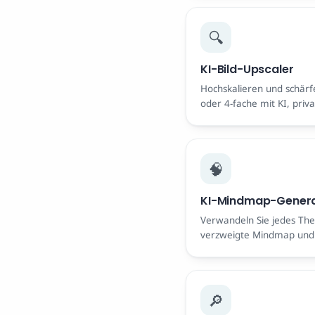
🔍
KI-Bild-Upscaler
Hochskalieren und schärfe
oder 4-fache mit KI, priv
Kostenlos, kein Wasserze
🧠
KI-Mindmap-Gener
Verwandeln Sie jedes The
verzweigte Mindmap und 
oder SVG herunter. Frei.
🔎