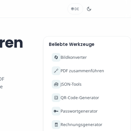
🌐
DE
eren
Beliebte Werkzeuge
🔄
Bildkonverter
🔗
PDF zusammenführen
DF
🧰
JSON-Tools
ie
🔳
QR-Code-Generator
🔑
Passwortgenerator
🧾
Rechnungsgenerator