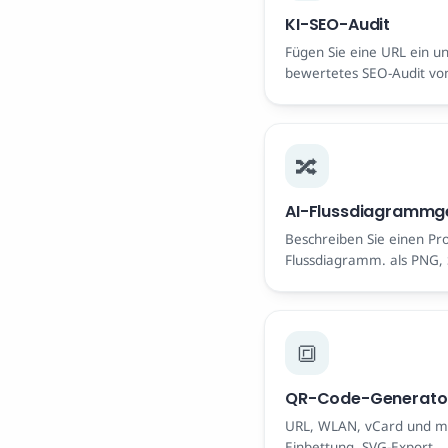
KI-SEO-Audit
Fügen Sie eine URL ein un
bewertetes SEO-Audit von 
bewerteten Korrekturen. 
Anmeldung.
🔀
AI-Flussdiagrammg
Beschreiben Sie einen Pro
Flussdiagramm. als PNG,
herunterladen. Frei.
🔳
QR-Code-Generato
URL, WLAN, vCard und me
Einbettung, SVG-Export.