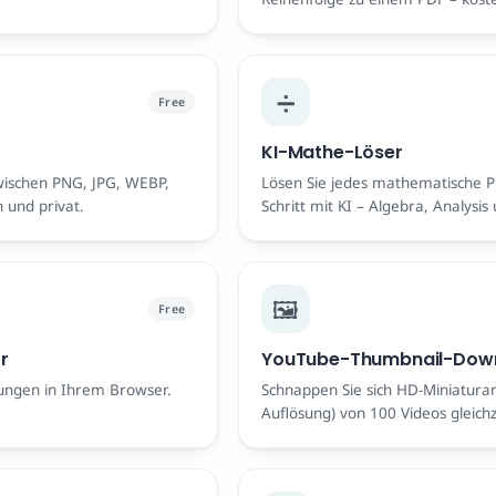
Upload.
➗
Free
KI-Mathe-Löser
zwischen PNG, JPG, WEBP,
Lösen Sie jedes mathematische Pr
 und privat.
Schritt mit KI – Algebra, Analysis
🖼️
Free
r
YouTube-Thumbnail-Dow
ungen in Ihrem Browser.
Schnappen Sie sich HD-Miniaturan
Auflösung) von 100 Videos gleich
mit nur einem Klick.