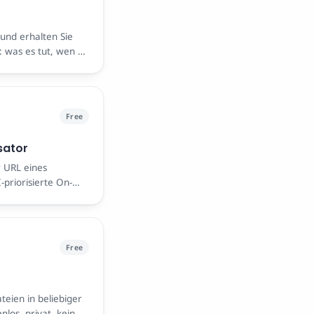
 und erhalten Sie
: was es tut, wen es
Free
sator
r URL eines
-priorisierte On-
zu übertreffen.
Free
eien in beliebiger
los, privat, kein