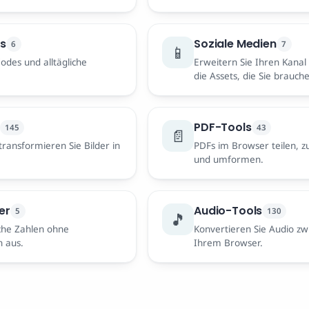
s
Soziale Medien
6
7
📱
des und alltägliche
Erweitern Sie Ihren Kanal 
die Assets, die Sie brauch
PDF-Tools
145
43
📄
ransformieren Sie Bilder in
PDFs im Browser teilen,
und umformen.
er
Audio-Tools
5
130
🎵
iche Zahlen ohne
Konvertieren Sie Audio zw
n aus.
Ihrem Browser.