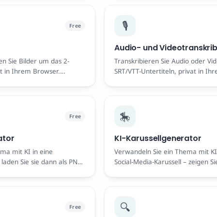
🎙️
Free
Audio- und Videotranskrib
n Sie Bilder um das 2-
Transkribieren Sie Audio oder Vid
at in Ihrem Browser.
SRT/VTT-Untertiteln, privat in Ih
ichen.
🎠
Free
ator
KI-Karussellgenerator
ma mit KI in eine
Verwandeln Sie ein Thema mit KI 
laden Sie sie dann als PNG
Social-Media-Karussell – zeigen Si
Vorschau an und laden Sie sie als
Frei.
🔍
Free