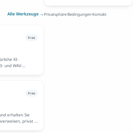
Alle Werkzeuge →
Privatsphäre
·
Bedingungen
·
Kontakt
Free
rliche KI-
3- und WAV-
Free
und erhalten Sie
verweisen, privat in