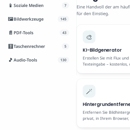
📱
Soziale Medien
7
Eine Handvoll der am häuf
für den Einstieg.
🖼️
Bildwerkzeuge
145
📄
PDF-Tools
43
🎨
🧮
Taschenrechner
5
KI-Bildgenerator
Erstellen Sie mit Flux und
🎵
Audio-Tools
130
Texteingabe – kostenlos
Wasserzeichen.
🪄
Hintergrundentfern
Entfernen Sie Bildhinter
privat, in Ihrem Browser
Kostenlos, keine Anmeldu