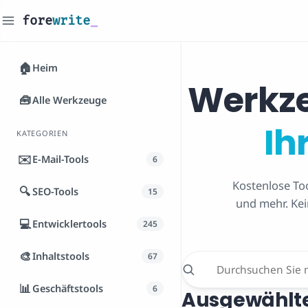
fore
write
_
🏠
Heim
Werkze
🧰
Alle Werkzeuge
Ih
KATEGORIEN
✉️
E-Mail-Tools
6
Kostenlose Too
🔍
SEO-Tools
15
und mehr. Kei
💻
Entwicklertools
245
🎨
Inhaltstools
67
📊
Geschäftstools
6
Ausgewählte