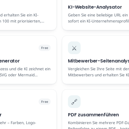
KI-Website-Analysator
d erhalten Sie ein KI-
Geben Sie eine beliebige URL ein
100 mit priorisierten,
sofort ein KI-Unternehmensprofil
Kostenlos, keine
bedient und wie es verdient.
⚔️
Free
enerator
Mitbewerber-Seitenanaly
zess und die KI zeichnet ein
Vergleichen Sie Ihre Seite mit de
 SVG oder Mermaid
Mitbewerbers und erhalten Sie KI
Page-SEO-Änderungen, um diese 
🔗
Free
r
PDF zusammenführen
hr – Farben, Logo-
Kombinieren Sie mehrere PDF-Dat
Reihenfolge zu einem PDF – kosten