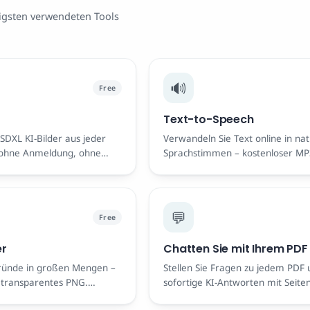
igsten verwendeten Tools
🔊
Free
Text-to-Speech
 SDXL KI-Bilder aus jeder
Verwandeln Sie Text online in natü
, ohne Anmeldung, ohne
Sprachstimmen – kostenloser MP
Download, keine Anmeldung.
💬
Free
er
Chatten Sie mit Ihrem PDF
gründe in großen Mengen –
Stellen Sie Fragen zu jedem PDF 
, transparentes PNG.
sofortige KI-Antworten mit Seiten
ng.
Ihrem Browser. Frei.