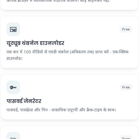
आपके ब्राउज़र में व्यावसायिक पीडीएफ चालान। कोई साइनअप नहीं.
🖼️
Free
यूट्यूब थंबनेल डाउनलोडर
एक बार में 100 वीडियो से एचडी थंबनेल (अधिकतम तक) प्राप्त करें - एक-क्लिक
डाउनलोड।
🔑
Free
पासवर्ड जेनरेटर
पासवर्ड, पासफ़्रेज़ और पिन - वास्तविक एन्ट्रापी और क्रैक-टाइम के साथ।
✏️
Free