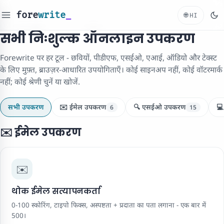
fore
write
_
🌐
HI
सभी निःशुल्क ऑनलाइन उपकरण
Forewrite पर हर टूल - छवियों, पीडीएफ, एसईओ, एआई, ऑडियो और टेक्स्ट
के लिए मुफ़्त, ब्राउज़र-आधारित उपयोगिताएँ। कोई साइनअप नहीं, कोई वॉटरमार्क
नहीं; कोई श्रेणी चुनें या खोजें.
सभी उपकरण
✉️ ईमेल उपकरण
🔍 एसईओ उपकरण
💻
6
15
✉️ ईमेल उपकरण
✉️
थोक ईमेल सत्यापनकर्ता
0-100 स्कोरिंग, टाइपो फिक्स, अस्पष्टता + प्रदाता का पता लगाना - एक बार में
500।