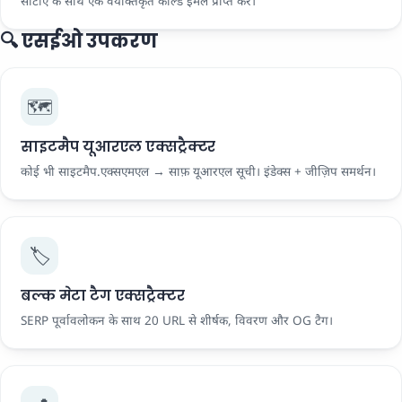
सीटीए के साथ एक वैयक्तिकृत कोल्ड ईमेल प्राप्त करें।
🔍 एसईओ उपकरण
🗺️
साइटमैप यूआरएल एक्सट्रैक्टर
कोई भी साइटमैप.एक्सएमएल → साफ़ यूआरएल सूची। इंडेक्स + जीज़िप समर्थन।
🏷️
बल्क मेटा टैग एक्सट्रैक्टर
SERP पूर्वावलोकन के साथ 20 URL से शीर्षक, विवरण और OG टैग।