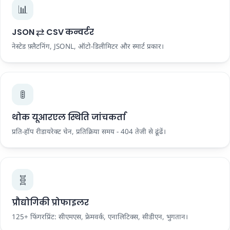
📊
JSON ⇄ CSV कन्वर्टर
नेस्टेड फ़्लैटनिंग, JSONL, ऑटो-डिलीमिटर और स्मार्ट प्रकार।
🚦
थोक यूआरएल स्थिति जांचकर्ता
प्रति-हॉप रीडायरेक्ट चेन, प्रतिक्रिया समय - 404 तेजी से ढूंढें।
🧬
प्रौद्योगिकी प्रोफाइलर
125+ फिंगरप्रिंट: सीएमएस, फ्रेमवर्क, एनालिटिक्स, सीडीएन, भुगतान।