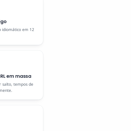
igo
 idiomático em 12
 URL em massa
 salto, tempos de
amente.