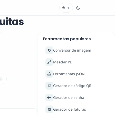
🌐
PT
uitas
r
Ferramentas populares
🔄
Conversor de imagem
🔗
Mesclar PDF
🧰
Ferramentas JSON
5
🔳
Gerador de código QR
🔑
Gerador de senha
🧾
Gerador de faturas