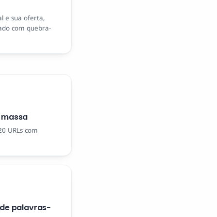
al e sua oferta,
zado com quebra-
m massa
 20 URLs com
 de palavras-