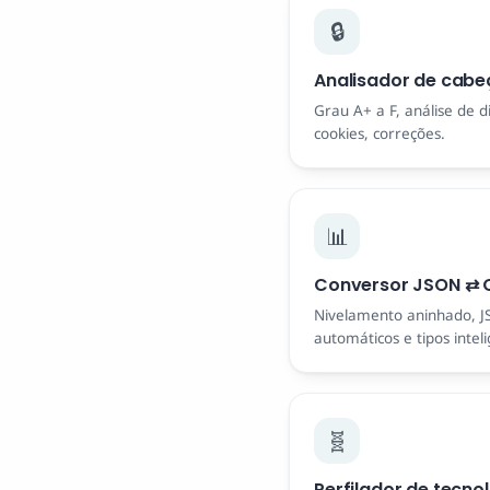
🔒
Analisador de cabe
Grau A+ a F, análise de d
cookies, correções.
📊
Conversor JSON ⇄ 
Nivelamento aninhado, J
automáticos e tipos intel
🧬
Perfilador de tecno