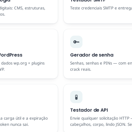
gitais: CMS, estruturas,
Teste credenciais SMTP e entre
os.
🔑
WordPress
Gerador de senha
 dados wp.org + plugins
Senhas, senhas e PINs — com en
WP.
crack reais.
🧪
Testador de API
a carga útil e a expiração
Envie qualquer solicitação HTTP 
token nunca sai.
cabeçalhos, corpo, lindo JSON. S