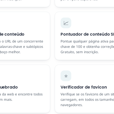
📈
 de conteúdo
Pontuador de conteúdo S
 o URL de um concorrente
Pontue qualquer página ativa pa
palavras-chave e subtópicos
chave de 100 e obtenha correções
boço melhor.
Gratuito, sem inscrição.
⭐
 quebrado
Verificador de favicon
na da web e encontre todos
Verifique se os favicons de um s
am mais.
carregam, em todos os tamanhos 
navegadores.