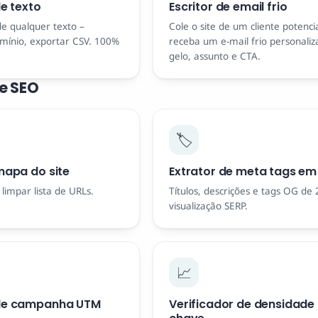
de texto
Escritor de email frio
de qualquer texto –
Cole o site de um cliente potenci
domínio, exportar CSV. 100%
receba um e-mail frio personali
gelo, assunto e CTA.
e SEO
🏷️
mapa do site
Extrator de meta tags e
impar lista de URLs.
Títulos, descrições e tags OG de
visualização SERP.
📈
 de campanha UTM
Verificador de densidade