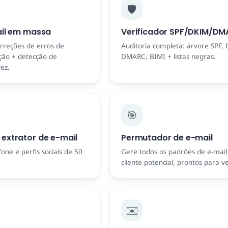
🛡️
ail em massa
Verificador SPF/DKIM/D
rreções de erros de
Auditoria completa: árvore SPF, 
ação + detecção de
DMARC, BIMI + listas negras.
ez.
🎯
extrator de e-mail
Permutador de e-mail
one e perfis sociais de 50
Gere todos os padrões de e-mail 
cliente potencial, prontos para ve
✉️