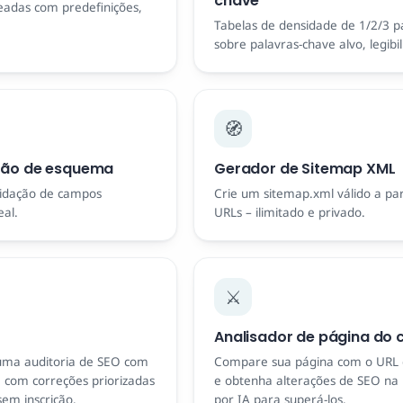
chave
adas com predefinições,
Tabelas de densidade de 1/2/3 p
sobre palavras-chave alvo, legibi
🧭
ção de esquema
Gerador de Sitemap XML
lidação de campos
Crie um sitemap.xml válido a part
al.
URLs – ilimitado e privado.
⚔️
Analisador de página do 
uma auditoria de SEO com
Compare sua página com o URL 
 com correções priorizadas
e obtenha alterações de SEO na 
 sem inscrição.
por IA para superá-los.