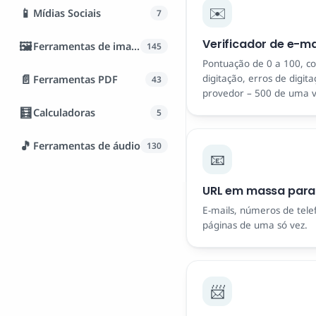
✉️
📱
Mídias Sociais
7
Verificador de e-m
🖼️
Ferramentas de imagem
145
Pontuação de 0 a 100, co
📄
Ferramentas PDF
digitação, erros de digit
43
provedor – 500 de uma v
🧮
Calculadoras
5
🎵
Ferramentas de áudio
130
📧
URL em massa para 
E-mails, números de telef
páginas de uma só vez.
📨