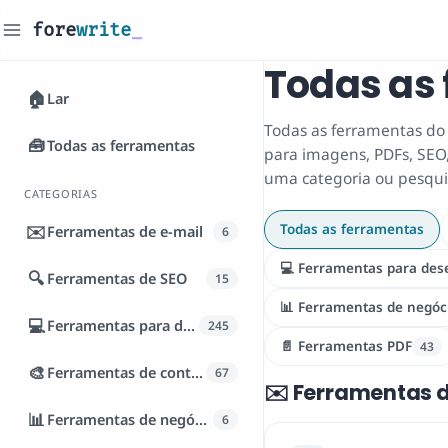
fore
write
_
Todas as 
🏠
Lar
Todas as ferramentas do 
🧰
Todas as ferramentas
para imagens, PDFs, SEO,
uma categoria ou pesqui
CATEGORIAS
✉️
Todas as ferramentas
Ferramentas de e-mail
6
💻 Ferramentas para des
🔍
Ferramentas de SEO
15
📊 Ferramentas de negóc
💻
Ferramentas para desenvolvedores
245
📄 Ferramentas PDF
43
🎨
Ferramentas de conteúdo
67
✉️ Ferramentas 
📊
Ferramentas de negócios
6