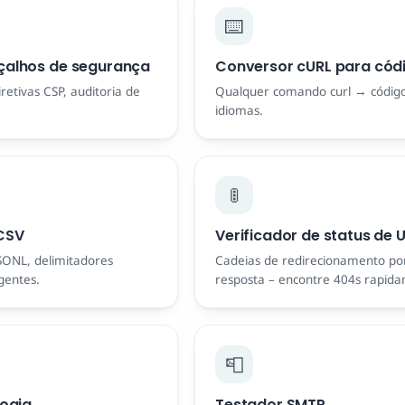
⌨️
çalhos de segurança
Conversor cURL para cód
iretivas CSP, auditoria de
Qualquer comando curl → código
idiomas.
🚦
CSV
Verificador de status de
SONL, delimitadores
Cadeias de redirecionamento por
igentes.
resposta – encontre 404s rapid
📮
logia
Testador SMTP