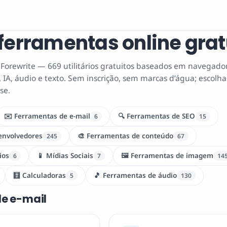
ferramentas online grat
Forewrite — 669 utilitários gratuitos baseados em navegado
 IA, áudio e texto. Sem inscrição, sem marcas d’água; escolha
se.
✉️ Ferramentas de e-mail
🔍 Ferramentas de SEO
6
15
envolvedores
🎨 Ferramentas de conteúdo
245
67
ios
📱 Mídias Sociais
🖼️ Ferramentas de imagem
6
7
14
🧮 Calculadoras
🎵 Ferramentas de áudio
5
130
de e-mail