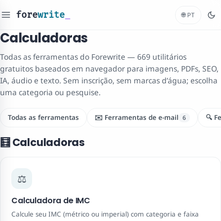
fore
write
_
🌐
PT
Calculadoras
Todas as ferramentas do Forewrite — 669 utilitários
gratuitos baseados em navegador para imagens, PDFs, SEO,
IA, áudio e texto. Sem inscrição, sem marcas d’água; escolha
uma categoria ou pesquise.
Todas as ferramentas
✉️ Ferramentas de e-mail
🔍 F
6
🧮 Calculadoras
⚖️
Calculadora de IMC
Calcule seu IMC (métrico ou imperial) com categoria e faixa