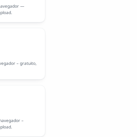
 navegador —
upload.
egador – gratuito,
navegador –
upload.