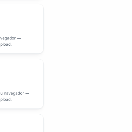
avegador —
upload.
eu navegador —
upload.