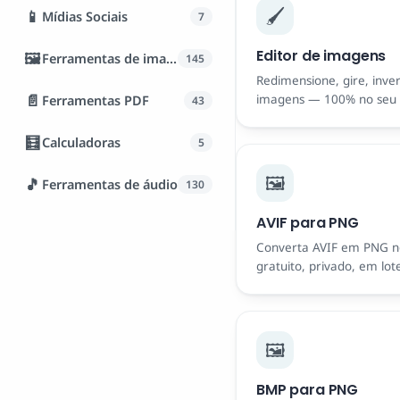
🖌️
📱
Mídias Sociais
7
Editor de imagens
🖼️
Ferramentas de imagem
145
Redimensione, gire, inver
📄
Ferramentas PDF
imagens — 100% no seu 
43
🧮
Calculadoras
5
🖼️
🎵
Ferramentas de áudio
130
AVIF para PNG
Converta AVIF em PNG n
gratuito, privado, em lot
🖼️
BMP para PNG