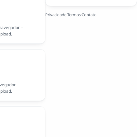
Privacidade
·
Termos
·
Contato
navegador –
upload.
avegador —
upload.