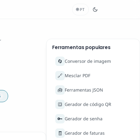
🌐
PT
r
Ferramentas populares
🔄
Conversor de imagem
🔗
Mesclar PDF
🧰
Ferramentas JSON
5
🔳
Gerador de código QR
🔑
Gerador de senha
🧾
Gerador de faturas