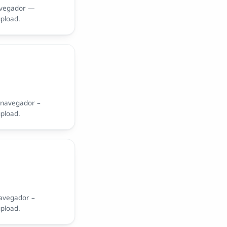
avegador —
upload.
 navegador –
upload.
avegador –
upload.