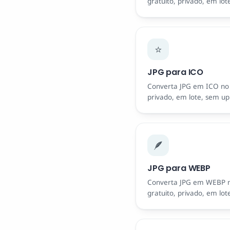
gratuito, privado, em lot
⭐
JPG para ICO
Converta JPG em ICO no 
privado, em lote, sem up
🪶
JPG para WEBP
Converta JPG em WEBP n
gratuito, privado, em lot