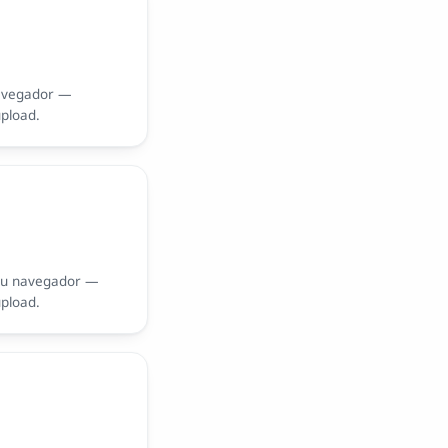
avegador —
upload.
eu navegador —
upload.