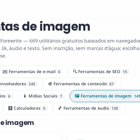
tas de imagem
Forewrite — 669 utilitários gratuitos baseados em navegado
 IA, áudio e texto. Sem inscrição, sem marcas d’água; escolha
se.
✉️ Ferramentas de e-mail
🔍 Ferramentas de SEO
6
15
envolvedores
🎨 Ferramentas de conteúdo
245
67
ios
📱 Mídias Sociais
🖼️ Ferramentas de imagem
6
7
14
🧮 Calculadoras
🎵 Ferramentas de áudio
5
130
 de imagem