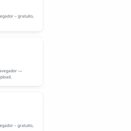
egador – gratuito,
navegador —
upload.
gador – gratuito,