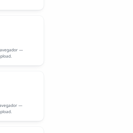
navegador —
upload.
navegador —
upload.