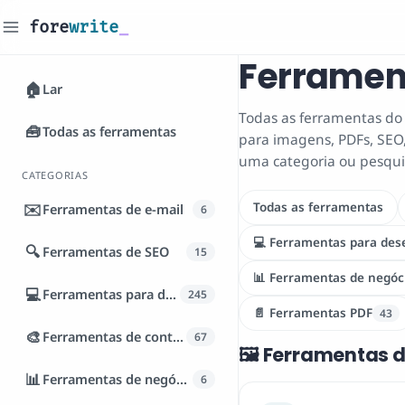
fore
write
_
Ferramen
🏠
Lar
Todas as ferramentas do 
🧰
Todas as ferramentas
para imagens, PDFs, SEO,
uma categoria ou pesqui
CATEGORIAS
✉️
Todas as ferramentas
Ferramentas de e-mail
6
💻 Ferramentas para des
🔍
Ferramentas de SEO
15
📊 Ferramentas de negóc
💻
Ferramentas para desenvolvedores
245
📄 Ferramentas PDF
43
🎨
Ferramentas de conteúdo
67
🖼️ Ferramentas
📊
Ferramentas de negócios
6