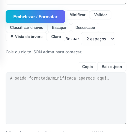
Minificar
Validar
Embelezar / Formatar
Classificar chaves
Escapar
Desescape
🌳 Vista da árvore
Claro
Recuar
Cole ou digite JSON acima para começar.
Cópia
Baixe .json