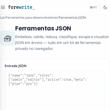
fore
write
_
🌐
PT
Lar
/
Ferramentas para desenvolvedores
/
Ferramentas JSON
Ferramentas JSON
🧰
Embeleze, valide, reduza, classifique, escape e visualize
JSON em árvore — tudo em um kit de ferramentas
privado no navegador.
Entrada JSON