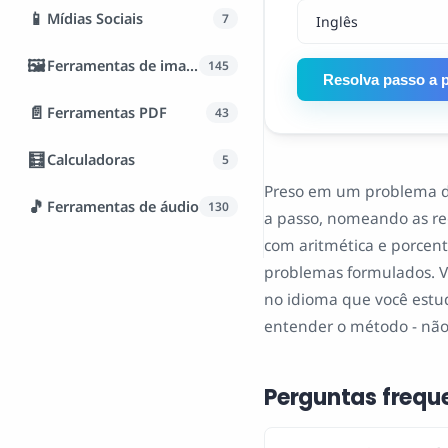
📱
Mídias Sociais
7
🖼️
Ferramentas de imagem
145
Resolva passo a 
📄
Ferramentas PDF
43
🧮
Calculadoras
5
Preso em um problema de
🎵
Ferramentas de áudio
130
a passo, nomeando as reg
com aritmética e porcent
problemas formulados. V
no idioma que você estuda
entender o método - não
Perguntas frequ