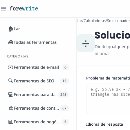
fore
write
_
Lar
/
Calculadoras
/
Solucionador
🏠
Lar
Soluci
➗
🧰
Todas as ferramentas
Digite qualquer p
idioma.
CATEGORIAS
✉️
Ferramentas de e-mail
6
Problema de matemáti
🔍
Ferramentas de SEO
15
💻
Ferramentas para desenvolvedores
245
🎨
Ferramentas de conteúdo
67
📊
Ferramentas de negócios
6
Idioma de resposta