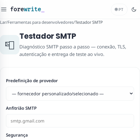
fore
write
_
🌐
PT
Lar
/
Ferramentas para desenvolvedores
/
Testador SMTP
Testador SMTP
📮
Diagnóstico SMTP passo a passo — conexão, TLS,
autenticação e entrega de teste ao vivo.
Predefinição de provedor
Anfitrião SMTP
Segurança