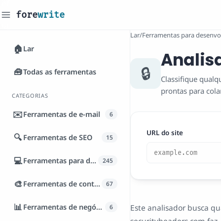
fore
write
Lar
/
Ferramentas para desenvo
🏠
Lar
Analis
🔒
🧰
Todas as ferramentas
Classifique qualq
prontas para colar
CATEGORIAS
✉️
Ferramentas de e-mail
6
URL do site
🔍
Ferramentas de SEO
15
💻
Ferramentas para desenvolvedores
245
🎨
Ferramentas de conteúdo
67
📊
Ferramentas de negócios
Este analisador busca q
6