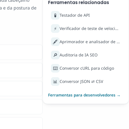
 cada cabeçalho
Ferramentas relacionadas
a e da postura de
🧪
Testador de API
⚡
Verificador de teste de velocidade do site
🖋️
Aprimorador e analisador de escrita
🔎
Auditoria de IA SEO
⌨️
Conversor cURL para código
📊
Conversor JSON ⇄ CSV
Ferramentas para desenvolvedores →