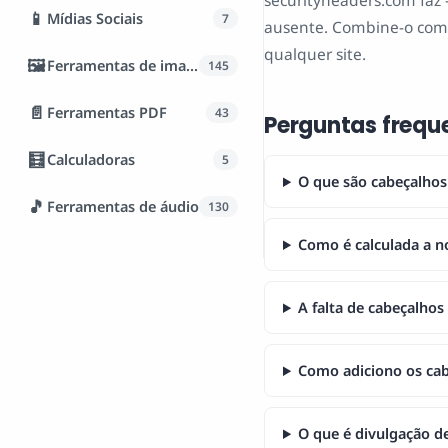
securityheaders.com faz -
📱
Mídias Sociais
7
ausente. Combine-o com o
qualquer site.
🖼️
Ferramentas de imagem
145
📄
Ferramentas PDF
43
Perguntas frequ
🧮
Calculadoras
5
O que são cabeçalho
🎵
Ferramentas de áudio
130
Como é calculada a n
A falta de cabeçalho
Como adiciono os ca
O que é divulgação de