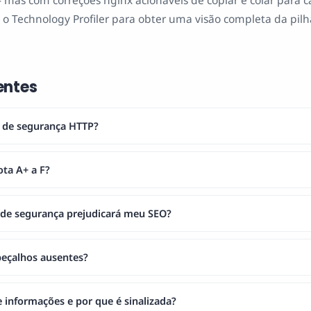
 mas com correções nginx acionáveis ​​​​de copiar e colar para
 Technology Profiler para obter uma visão completa da pilh
entes
s de segurança HTTP?
ota A+ a F?
s de segurança prejudicará meu SEO?
beçalhos ausentes?
 informações e por que é sinalizada?