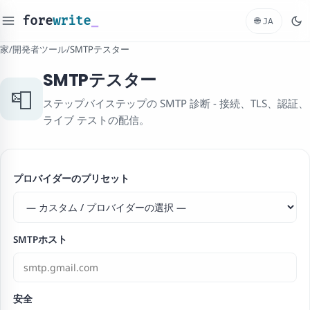
fore
write
_
🌐
JA
家
/
開発者ツール
/
SMTPテスター
SMTPテスター
📮
ステップバイステップの SMTP 診断 - 接続、TLS、認証、
ライブ テストの配信。
プロバイダーのプリセット
SMTPホスト
安全