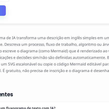
ama de IA transforma uma descrição em inglês simples em u
. Descreva um processo, fluxo de trabalho, algoritmo ou árvo
o escreve o diagrama (como Mermaid) que é renderizado ao 
icações e decisões sim/não são definidas automaticamente. B
 SVG escalonável ou copie o código Mermaid editável para
 É gratuito, não precisa de inscrição e o diagrama é desenh
entes
 um fluxograma de texto com IA?