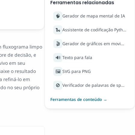
Ferramentas relacionadas
🧠
Gerador de mapa mental de IA
🐍
Assistente de codificação Python
🎬
Gerador de gráficos em movimento AI
m fluxograma limpo
re de decisão, e
🔊
Texto para fala
vivo em seu
aixe o resultado
🖼️
SVG para PNG
 refiná-lo em
🚫
Verificador de palavras de spam de e-mail
ado no seu próprio
Ferramentas de conteúdo →