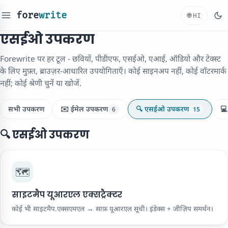
fore
write
🌐
HI
एसईओ उपकरण
Forewrite पर हर टूल - छवियों, पीडीएफ, एसईओ, एआई, ऑडियो और टेक्स्ट
के लिए मुफ़्त, ब्राउज़र-आधारित उपयोगिताएँ। कोई साइनअप नहीं, कोई वॉटरमार्क
नहीं; कोई श्रेणी चुनें या खोजें.
सभी उपकरण
✉️ ईमेल उपकरण
🔍 एसईओ उपकरण
💻
6
15
🔍 एसईओ उपकरण
🗺️
साइटमैप यूआरएल एक्सट्रैक्टर
कोई भी साइटमैप.एक्सएमएल → साफ़ यूआरएल सूची। इंडेक्स + जीज़िप समर्थन।