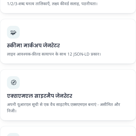
1/2/3-शब्द घनत्व तालिकाएँ, लक्ष्य कीवर्ड सलाह, पठनीयता।
🧩
स्कीमा मार्कअप जेनरेटर
लाइव आवश्यक-फ़ील्ड सत्यापन के साथ 12 JSON-LD प्रकार।
🧭
एक्सएमएल साइटमैप जेनरेटर
अपनी यूआरएल सूची से एक वैध साइटमैप.एक्सएमएल बनाएं - असीमित और
निजी।