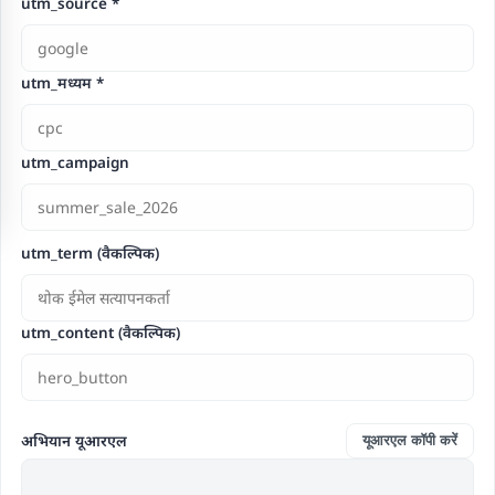
utm_source *
utm_मध्यम *
utm_campaign
utm_term (वैकल्पिक)
utm_content (वैकल्पिक)
अभियान यूआरएल
यूआरएल कॉपी करें