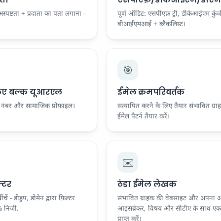
स्पष्टता + प्रदाता का पता लगाना -
पूर्ण ऑडिट: एसपीएफ़ ट्री, डीकेआईएम कु
बीआईएमआई + ब्लैकलिस्ट।
🎯
 लिए बल्क यूआरएल
ईमेल क्रमपरिवर्तक
ोन नंबर और सामाजिक प्रोफ़ाइल।
सत्यापित करने के लिए तैयार संभावित ग्र
ईमेल पैटर्न तैयार करें।
✉️
क्टर
ठंडा ईमेल लेखक
ंचें - डीडुप, डोमेन द्वारा फ़िल्टर
संभावित ग्राहक की वेबसाइट और अपना ऑ
0% निजी.
आइसब्रेकर, विषय और सीटीए के साथ एक 
प्राप्त करें।