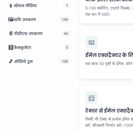
📱
सोशल मीडिया
7
0-100 स्कोरिंग, टाइपो फिक्स, अ
एक बार में 500।
🖼️
छवि उपकरण
145
📄
पीडीएफ उपकरण
43
📧
🧮
कैलकुलेटर
5
ईमेल एक्सट्रैक्टर के
🎵
ऑडियो टूल
130
एक साथ 50 पृष्ठों के ईमेल, फ़
📨
टेक्स्ट से ईमेल एक्सट्रै
किसी भी टेक्स्ट से प्रत्येक ईमेल खी
करें, सीएसवी निर्यात करें। 10