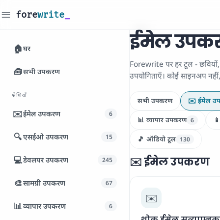
fore
write
_
ईमेल उपक
🏠
घर
Forewrite पर हर टूल - छवियों
🧰
सभी उपकरण
उपयोगिताएँ। कोई साइनअप नहीं, को
श्रेणियाँ
सभी उपकरण
✉️ ईमेल उ
✉️
ईमेल उपकरण
6
📊 व्यापार उपकरण

6
🔍
एसईओ उपकरण
15
🎵 ऑडियो टूल
130
💻
डेवलपर उपकरण
✉️ ईमेल उपकरण
245
🎨
सामग्री उपकरण
67
✉️
📊
व्यापार उपकरण
6
थोक ईमेल सत्यापनकर्