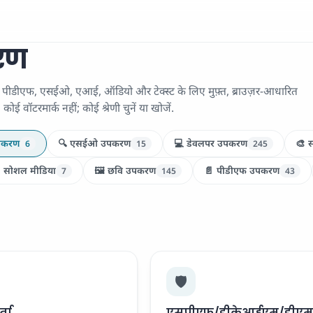
रण
, पीडीएफ, एसईओ, एआई, ऑडियो और टेक्स्ट के लिए मुफ़्त, ब्राउज़र-आधारित
ई वॉटरमार्क नहीं; कोई श्रेणी चुनें या खोजें.
पकरण
🔍 एसईओ उपकरण
💻 डेवलपर उपकरण
🎨 स
6
15
245
 सोशल मीडिया
🖼️ छवि उपकरण
📄 पीडीएफ उपकरण
7
145
43
🛡️
ता
एसपीएफ़/डीकेआईएम/डीएम