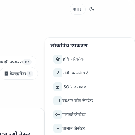
🌐
HI
लोकप्रिय उपकरण
🔄
छवि परिवर्तक
ामग्री उपकरण
67
🔗
पीडीएफ मर्ज करें
🧮 कैलकुलेटर
5
🧰
JSON उपकरण
🔳
क्यूआर कोड जेनरेटर
🔑
पासवर्ड जेनरेटर
🧾
चालान जेनरेटर
एआरसी चेकर