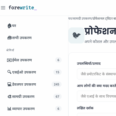
fore
write
_
घर
/
सामग्री उपकरण
/
प्रोफेशनल ट्विटर ब
🏠
घर
प्रोफेशन
🐦
🧰
सभी उपकरण
अपने कौशल और उपलब्धि
श्रेणियाँ
✉️
ईमेल उपकरण
6
उपलब्धियाँ/उत्पाद
🔍
एसईओ उपकरण
15
💻
डेवलपर उपकरण
245
आप लोगों की क्या मदद करते 
🎨
सामग्री उपकरण
67
📊
लक्षित दर्शक
व्यापार उपकरण
6