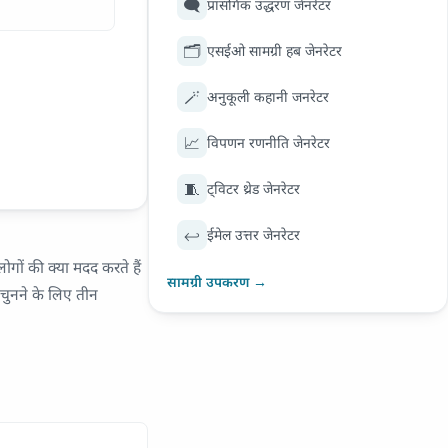
🗨️
प्रासंगिक उद्धरण जेनरेटर
🗂️
एसईओ सामग्री हब जेनरेटर
🪄
अनुकूली कहानी जनरेटर
📈
विपणन रणनीति जेनरेटर
🧵
ट्विटर थ्रेड जेनरेटर
↩️
ईमेल उत्तर जेनरेटर
गों की क्या मदद करते हैं
सामग्री उपकरण →
 चुनने के लिए तीन