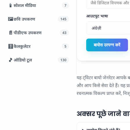
📱
सोशल मीडिया
7
आउटपुट भाषा
🖼️
छवि उपकरण
145
📄
पीडीएफ उपकरण
43
बायोस उत्पन्न करें
🧮
कैलकुलेटर
5
🎵
ऑडियो टूल
130
यह ट्विटर बायो जेनरेटर आपके बा
और आप किसे सेवा देते हैं। यह प्
रचनात्मक विकल्प प्राप्त करें, 
अक्सर पूछे जाने वाले