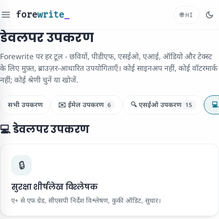
fore
write
_
🌐
HI
डेवलपर उपकरण
Forewrite पर हर टूल - छवियों, पीडीएफ, एसईओ, एआई, ऑडियो और टेक्स्ट
के लिए मुफ़्त, ब्राउज़र-आधारित उपयोगिताएँ। कोई साइनअप नहीं, कोई वॉटरमार्क
नहीं; कोई श्रेणी चुनें या खोजें.
सभी उपकरण
✉️ ईमेल उपकरण
🔍 एसईओ उपकरण
💻
6
15
💻 डेवलपर उपकरण
🔒
सुरक्षा शीर्षलेख विश्लेषक
ए+ से एफ ग्रेड, सीएसपी निर्देश विश्लेषण, कुकी ऑडिट, सुधार।