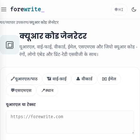
fore
write
_
🌐
HI
घर
/
व्यापार उपकरण
/
क्यूआर कोड जेनरेटर
क्यूआर कोड जेनरेटर
🔳
यूआरएल, वाई-फाई, वीकार्ड, ईमेल, एसएमएस और जियो क्यूआर कोड -
रंगों, लोगो एंबेड और प्रिंट-रेडी एसवीजी के साथ।
🔗यूआरएल/पाठ
📶 वाई-फ़ाई
👤 वीकार्ड
✉️ ईमेल
💬एसएमएस
📍स्थान
यूआरएल या टेक्स्ट