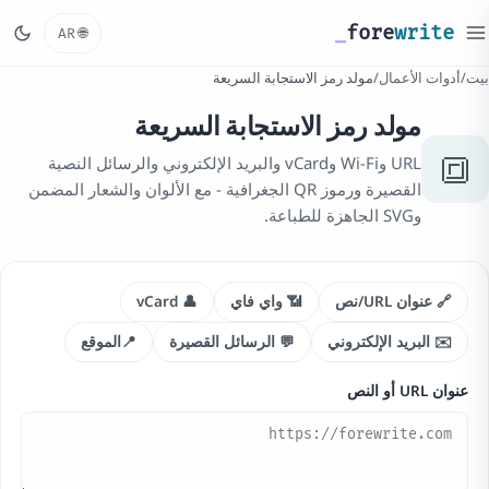
_
fore
write
🌐
AR
بيت
/
أدوات الأعمال
/
مولد رمز الاستجابة السريعة
مولد رمز الاستجابة السريعة
🔳
URL وWi-Fi وvCard والبريد الإلكتروني والرسائل النصية
القصيرة ورموز QR الجغرافية - مع الألوان والشعار المضمن
وSVG الجاهزة للطباعة.
🔗 عنوان URL/نص
📶 واي فاي
👤 vCard
✉️ البريد الإلكتروني
💬 الرسائل القصيرة
📍الموقع
عنوان URL أو النص