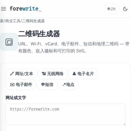
fore
write
_
🌐
ZH
家
/
商业工具
/
二维码生成器
二维码生成器
🔳
URL、Wi-Fi、vCard、电子邮件、短信和地理二维码 — 带
有颜色、嵌入徽标和可打印的 SVG。
🔗 网址/文本
📶 无线网络
👤 电子名片
✉️ 电子邮件
💬短信
📍地点
网址或文字