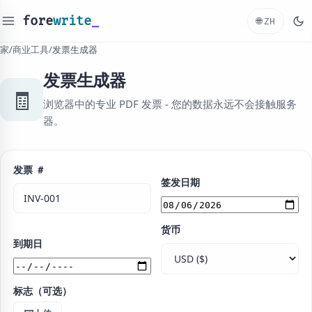
fore
write
_
🌐
ZH
家
/
商业工具
/
发票生成器
发票生成器
🧾
浏览器中的专业 PDF 发票 - 您的数据永远不会接触服务
器。
发票 ＃
签发日期
货币
到期日
标志（可选）