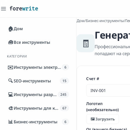
fore
write
_
Дом
/
Бизнес-инструменты
/
Ге
🏠
Дом
Генера
🧾
🧰
Все инструменты
Профессиональн
попадают на сер
КАТЕГОРИИ
✉️
Инструменты электронной почты
6
Счет #
🔍
SEO-инструменты
15
💻
Инструменты разработчика
245
Логотип
🎨
Инструменты для контента
67
(необязательно)
🖼️ Загрузить
📊
Бизнес-инструменты
6
От (вашего бизнеса)