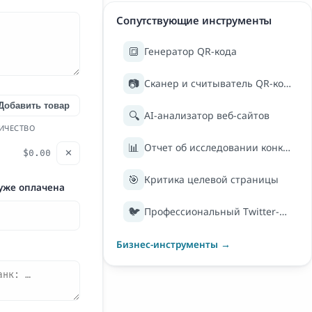
Сопутствующие инструменты
🔳
Генератор QR-кода
📷
Сканер и считыватель QR-кодов
Добавить товар
🔍
AI-анализатор веб-сайтов
ИЧЕСТВО
📊
Отчет об исследовании конкурентов
$0.00
✕
🎯
Критика целевой страницы
уже оплачена
🐦
Профессиональный Twitter-биогенератор
Бизнес-инструменты →