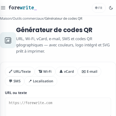
fore
write
_
🌐
FR
Maison
/
Outils commerciaux
/
Générateur de codes QR
Générateur de codes QR
🔳
URL, Wi-Fi, vCard, e-mail, SMS et codes QR
géographiques — avec couleurs, logo intégré et SVG
prêt à imprimer.
🔗 URL/Texte
📶 Wi-Fi
👤 vCard
✉️ E-mail
💬 SMS
📍 Localisation
URL ou texte