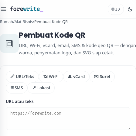
fore
write
_
🌐
ID
Rumah
/
Alat Bisnis
/
Pembuat Kode QR
Pembuat Kode QR
🔳
URL, Wi-Fi, vCard, email, SMS & kode geo QR — dengan
warna, penyematan logo, dan SVG siap cetak.
🔗 URL/Teks
📶 Wi-Fi
👤 vCard
✉️ Surel
💬SMS
📍 Lokasi
URL atau teks