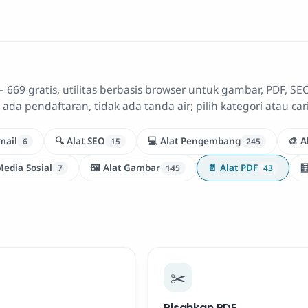
— 669 gratis, utilitas berbasis browser untuk gambar, PDF, SEO
k ada pendaftaran, tidak ada tanda air; pilih kategori atau cari
mail
🔍 Alat SEO
💻 Alat Pengembang
🎨 A
6
15
245
Media Sosial
🖼️ Alat Gambar
📄 Alat PDF

7
145
43
✂️
Pisahkan PDF