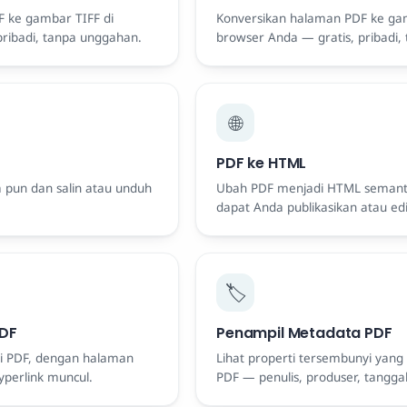
 ke gambar TIFF di
Konversikan halaman PDF ke ga
pribadi, tanpa unggahan.
browser Anda — gratis, pribadi,
🌐
PDF ke HTML
a pun dan salin atau unduh
Ubah PDF menjadi HTML semanti
dapat Anda publikasikan atau edi
🏷️
PDF
Penampil Metadata PDF
ari PDF, dengan halaman
Lihat properti tersembunyi yang
perlink muncul.
PDF — penulis, produser, tanggal