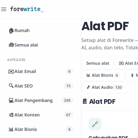
fore
write
_
Alat PDF
🏠
Rumah
Setiap alat di Forewrite 
🧰
Semua alat
AI, audio, dan teks. Tida
KATEGORI
Semua alat
✉️ Alat E
✉️
Alat Email
6
📊 Alat Bisnis
📱 
6
🔍
Alat SEO
15
🎵 Alat Audio
130
💻
Alat Pengembang
📄 Alat PDF
245
🎨
Alat Konten
67
🔗
📊
Alat Bisnis
6
Gabungkan PDF