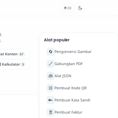
🌐
ID
,
Alat populer
.
🔄
Pengonversi Gambar
lat Konten
67
🔗
Gabungkan PDF
 Kalkulator
5
🧰
Alat JSON
🔳
Pembuat Kode QR
🔑
Pembuat Kata Sandi
🧾
Pembuat Faktur