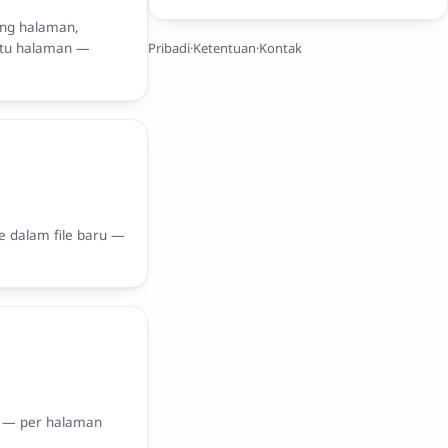
ang halaman,
atu halaman —
Pribadi
·
Ketentuan
·
Kontak
ke dalam file baru —
° — per halaman