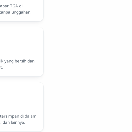
mbar TGA di
 tanpa unggahan.
k yang bersih dan
t.
 tersimpan di dalam
, dan lainnya.