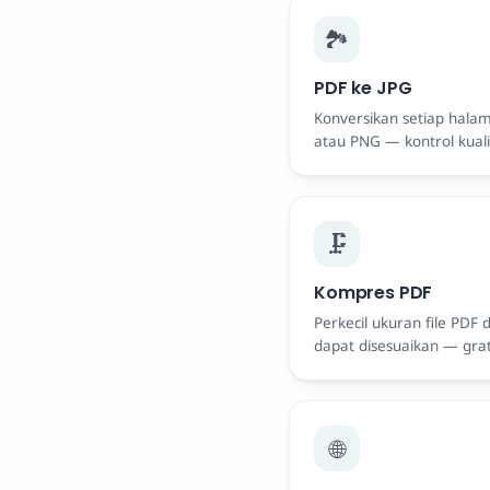
🏞️
PDF ke JPG
Konversikan setiap hala
atau PNG — kontrol kuali
🗜️
Kompres PDF
Perkecil ukuran file PDF
dapat disesuaikan — grati
🌐