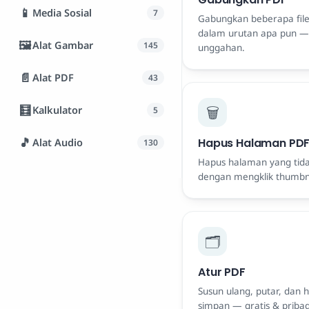
📱
Media Sosial
7
Gabungkan beberapa file
dalam urutan apa pun — g
🖼️
Alat Gambar
145
unggahan.
📄
Alat PDF
43
🧮
🗑️
Kalkulator
5
🎵
Alat Audio
Hapus Halaman PD
130
Hapus halaman yang tida
dengan mengklik thumbnai
🗂️
Atur PDF
Susun ulang, putar, dan 
simpan — gratis & pribad