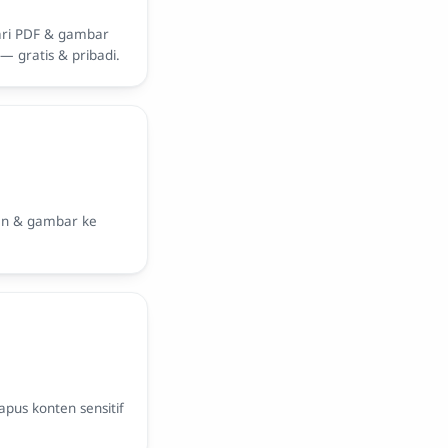
dari PDF & gambar
— gratis & pribadi.
an & gambar ke
pus konten sensitif