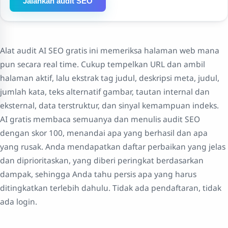
Jalankan audit SEO
Alat audit AI SEO gratis ini memeriksa halaman web mana
pun secara real time. Cukup tempelkan URL dan ambil
halaman aktif, lalu ekstrak tag judul, deskripsi meta, judul,
jumlah kata, teks alternatif gambar, tautan internal dan
eksternal, data terstruktur, dan sinyal kemampuan indeks.
AI gratis membaca semuanya dan menulis audit SEO
dengan skor 100, menandai apa yang berhasil dan apa
yang rusak. Anda mendapatkan daftar perbaikan yang jelas
dan diprioritaskan, yang diberi peringkat berdasarkan
dampak, sehingga Anda tahu persis apa yang harus
ditingkatkan terlebih dahulu. Tidak ada pendaftaran, tidak
ada login.