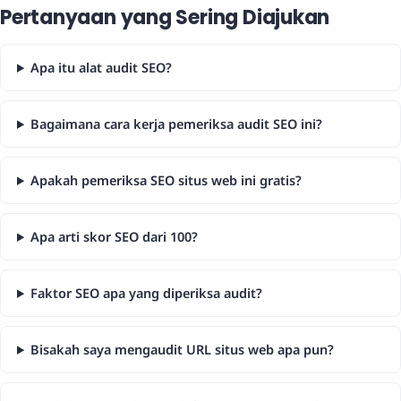
Pertanyaan yang Sering Diajukan
Apa itu alat audit SEO?
Bagaimana cara kerja pemeriksa audit SEO ini?
Apakah pemeriksa SEO situs web ini gratis?
Apa arti skor SEO dari 100?
Faktor SEO apa yang diperiksa audit?
Bisakah saya mengaudit URL situs web apa pun?