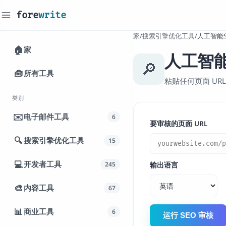
fore
write
_
家
/
搜索引擎优化工具
/
人工智能S
🏠
家
人工智能
🔎
🧰
所有工具
粘贴任何页面 UR
类别
✉️
电子邮件工具
6
要审核的页面 URL
🔍
搜索引擎优化工具
15
💻
开发者工具
245
输出语言
🎨
内容工具
67
📊
商业工具
6
运行 SEO 审核