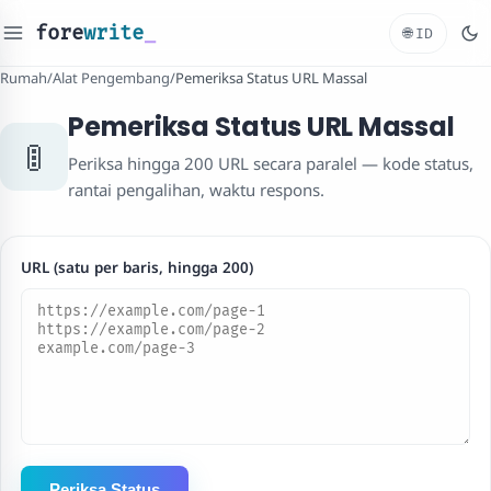
fore
write
_
🌐
ID
Rumah
/
Alat Pengembang
/
Pemeriksa Status URL Massal
Pemeriksa Status URL Massal
🚦
Periksa hingga 200 URL secara paralel — kode status,
rantai pengalihan, waktu respons.
URL (satu per baris, hingga 200)
Periksa Status