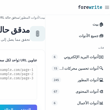
_
fore
write
بيت
/
أدوات المطور
/
مدقق حالة URL بالجملة
🏠
بيت
مدقق حالة URL بالج
🚦
🧰
جميع الأدوات
تحقق مما يصل إلى 200 عنوان URL بالتوازي - رموز الحالة، وسلاسل إعادة التوجيه، وأوقات الاستجابة.
فئات
✉️
أدوات البريد الإلكتروني
6
عناوين URL (واحد لكل سطر، حتى 200 عنوان)
🔍
أدوات تحسين محركات البحث
15
💻
أدوات المطور
245
🎨
أدوات المحتوى
67
📊
أدوات الأعمال
6
التحقق من الحالة