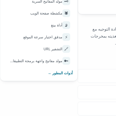
🗝️
مولد المفاتيح السرية
🕷️
مكشطة صفحة الويب
📡
أداة بينغ
 إعادة التوجيه مع
دة بالتوازي. قم بتغذيته بمخرجات
⚡
مدقق اختبار سرعة الموقع
🔗
التشفير URL
🔑
مولد مفاتيح واجهة برمجة التطبيقات المجمعة
أدوات المطور →