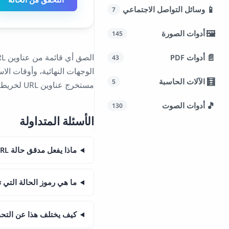
📱
وسائل التواصل الاجتماعي
7
🖼️
أدوات الصورة
145
📄
أدوات PDF
43
🧮
الآلات الحاسبة
5
مستخرج عناوين URL لخريطة الموقع لتدقيق الموقع بأكمله، وتصدير كل شيء كملف CSV لتقاريرك.
🎵
أدوات الصوت
130
الأسئلة المتداولة
ماذا يفعل مدقق حالة URL المجمع؟
ما هي رموز الحالة التي
كيف يختلف هذا عن التح