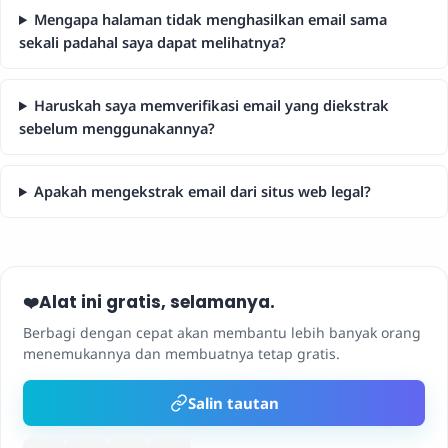
Mengapa halaman tidak menghasilkan email sama
sekali padahal saya dapat melihatnya?
Haruskah saya memverifikasi email yang diekstrak
sebelum menggunakannya?
Apakah mengekstrak email dari situs web legal?
Alat ini gratis, selamanya.
❤️
Berbagi dengan cepat akan membantu lebih banyak orang
menemukannya dan membuatnya tetap gratis.
Salin tautan