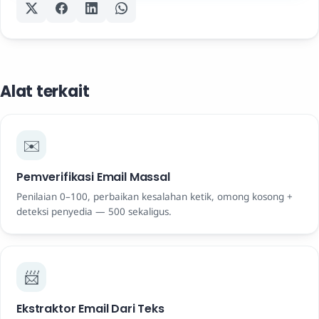
Alat terkait
✉️
Pemverifikasi Email Massal
Penilaian 0–100, perbaikan kesalahan ketik, omong kosong +
deteksi penyedia — 500 sekaligus.
📨
Ekstraktor Email Dari Teks