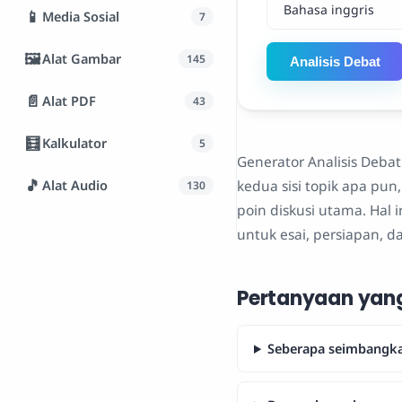
📱
Media Sosial
7
🖼️
Alat Gambar
145
Analisis Debat
📄
Alat PDF
43
🧮
Kalkulator
5
Generator Analisis Deba
🎵
Alat Audio
kedua sisi topik apa pu
130
poin diskusi utama. Hal 
untuk esai, persiapan, d
Pertanyaan yang
Seberapa seimbangk