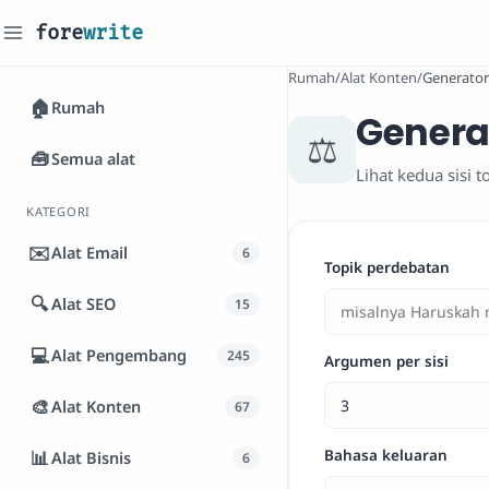
fore
write
_
Rumah
/
Alat Konten
/
Generator
🏠
Rumah
Genera
⚖️
🧰
Semua alat
Lihat kedua sisi 
KATEGORI
✉️
Alat Email
6
Topik perdebatan
🔍
Alat SEO
15
💻
Alat Pengembang
245
Argumen per sisi
🎨
Alat Konten
67
📊
Bahasa keluaran
Alat Bisnis
6