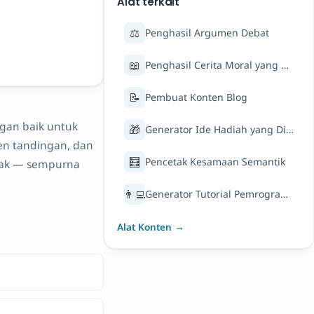
Alat terkait
⚖️
Penghasil Argumen Debat
📖
Penghasil Cerita Moral yang Berfokus pada Anak
📝
Pembuat Konten Blog
gan baik untuk
🎁
Generator Ide Hadiah yang Dipersonalisasi
en tandingan, dan
🧮
Pencetak Kesamaan Semantik
ihak — sempurna
👨‍💻
Generator Tutorial Pemrograman
Alat Konten →