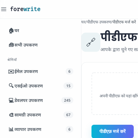
fore
write
_
घर
/
पीडीएफ उपकरण
/
पीडीएफ मर्ज करें
🏠
घर
पीडीएफ म
🔗
🧰
सभी उपकरण
आपके द्वारा चुने गए 
श्रेणियाँ
✉️
ईमेल उपकरण
6
🔍
एसईओ उपकरण
15
अपनी पीडीएफ़ को यहां खींचें 
💻
डेवलपर उपकरण
245
🎨
सामग्री उपकरण
67
📊
व्यापार उपकरण
6
पीडीएफ़ मर्ज करें