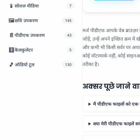
📱
सोशल मीडिया
7
🖼️
छवि उपकरण
145
मर्ज पीडीएफ आपके वेब ब्राउज़र क
📄
पीडीएफ उपकरण
43
जोड़ें, उन्हें अपने इच्छित क्रम
और कभी भी किसी सर्वर पर अपलोड 
🧮
कैलकुलेटर
5
कोई वॉटरमार्क नहीं, कोई साइनअप
तरीका है।
🎵
ऑडियो टूल
130
अक्सर पूछे जाने वाले
मैं पीडीएफ फाइलों को एक दस
क्या मेरी पीडीएफ फाइलें सर