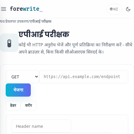
fore
write
_
🌐
HI
घर
/
डेवलपर उपकरण
/
एपीआई परीक्षक
एपीआई परीक्षक
🧪
कोई भी HTTP अनुरोध भेजें और पूर्ण प्रतिक्रिया का निरीक्षण करें - सीधे
अपने ब्राउज़र से, बिना किसी सीओआरएस सिरदर्द के।
HTTP विधि
यूआरएल का अनुरोध करें
भेजना
हेडर
शरीर