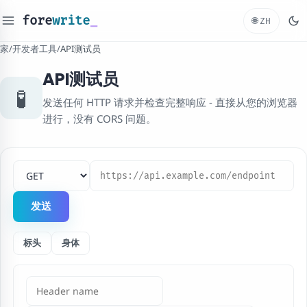
fore
write
_
🌐
ZH
家
/
开发者工具
/
API测试员
API测试员
🧪
发送任何 HTTP 请求并检查完整响应 - 直接从您的浏览器
进行，没有 CORS 问题。
HTTP方式
请求网址
发送
标头
身体