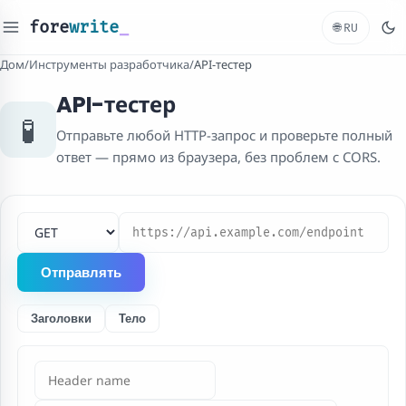
fore
write
_
🌐
RU
Дом
/
Инструменты разработчика
/
API-тестер
API-тестер
🧪
Отправьте любой HTTP-запрос и проверьте полный
ответ — прямо из браузера, без проблем с CORS.
HTTP-метод
URL-адрес запроса
Отправлять
Заголовки
Тело