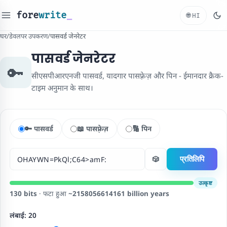
fore
write
_
🌐
HI
घर
/
डेवलपर उपकरण
/
पासवर्ड जेनरेटर
पासवर्ड जेनरेटर
🔑
सीएसपीआरएनजी पासवर्ड, यादगार पासफ़्रेज़ और पिन - ईमानदार क्रैक-
टाइम अनुमान के साथ।
🔑 पासवर्ड
📖 पासफ़्रेज़
🔢 पिन
प्रतिलिपि
🎲
उत्कृष्ट
130 bits
· फटा हुआ
~2158056614161 billion years
लंबाई:
20