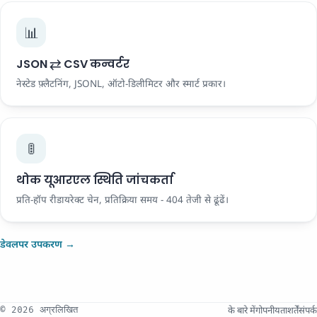
📊
JSON ⇄ CSV कन्वर्टर
नेस्टेड फ़्लैटनिंग, JSONL, ऑटो-डिलीमिटर और स्मार्ट प्रकार।
🚦
थोक यूआरएल स्थिति जांचकर्ता
प्रति-हॉप रीडायरेक्ट चेन, प्रतिक्रिया समय - 404 तेजी से ढूंढें।
डेवलपर उपकरण →
के बारे में
गोपनीयता
शर्तें
संपर्क
© 2026 अग्रलिखित