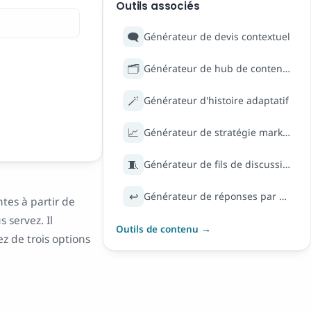
Outils associés
🗨️
Générateur de devis contextuel
🗂️
Générateur de hub de contenu SEO
🪄
Générateur d'histoire adaptatif
📈
Générateur de stratégie marketing
🧵
Générateur de fils de discussion Twitter
↩️
Générateur de réponses par e-mail
tes à partir de
 servez. Il
Outils de contenu →
z de trois options