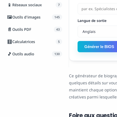
📱
Réseaux sociaux
7
🖼️
Outils d'images
145
Langue de sortie
📄
Outils PDF
43
🧮
Calculatrices
5
Générer le BIOS
🎵
Outils audio
130
Ce générateur de biograp
quelques détails sur vous 
maintient chaque option d
créatives parmi lesquelles
Foire aux questi