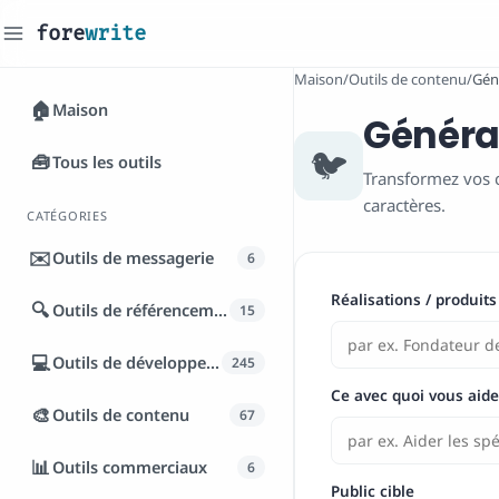
fore
write
_
Maison
/
Outils de contenu
/
Gén
🏠
Maison
Générat
🐦
🧰
Tous les outils
Transformez vos c
caractères.
CATÉGORIES
✉️
Outils de messagerie
6
Réalisations / produits
🔍
Outils de référencement
15
💻
Outils de développement
245
Ce avec quoi vous aide
🎨
Outils de contenu
67
📊
Outils commerciaux
6
Public cible