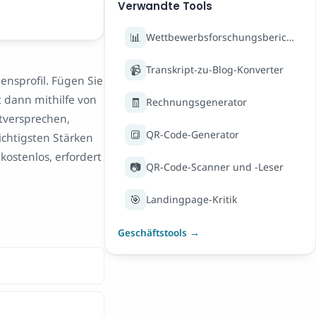
Verwandte Tools
📊
Wettbewerbsforschungsbericht
📹
Transkript-zu-Blog-Konverter
nsprofil. Fügen Sie
t dann mithilfe von
🧾
Rechnungsgenerator
tversprechen,
🔳
QR-Code-Generator
chtigsten Stärken
kostenlos, erfordert
📷
QR-Code-Scanner und -Leser
🎯
Landingpage-Kritik
Geschäftstools →