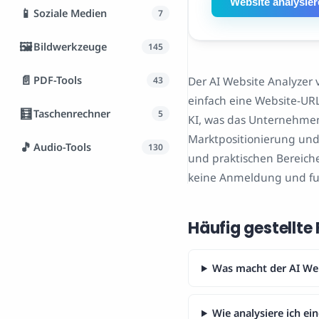
Website analysie
📱
Soziale Medien
7
🖼️
Bildwerkzeuge
145
📄
PDF-Tools
Der AI Website Analyzer
43
einfach eine Website-URL 
🧮
Taschenrechner
5
KI, was das Unternehmen
Marktpositionierung und
🎵
Audio-Tools
130
und praktischen Bereiche
keine Anmeldung und funk
Häufig gestellte
Was macht der AI Web
Wie analysiere ich ei