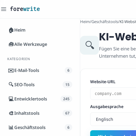
fore
write
_
Heim
/
Geschäftstools
/
KI-Websi
🏠
Heim
KI-Web
🔍
🧰
Alle Werkzeuge
Fügen Sie eine be
Unternehmen tut,
KATEGORIEN
✉️
E-Mail-Tools
6
Website-URL
🔍
SEO-Tools
15
💻
Entwicklertools
245
Ausgabesprache
🎨
Inhaltstools
67
📊
Geschäftstools
6