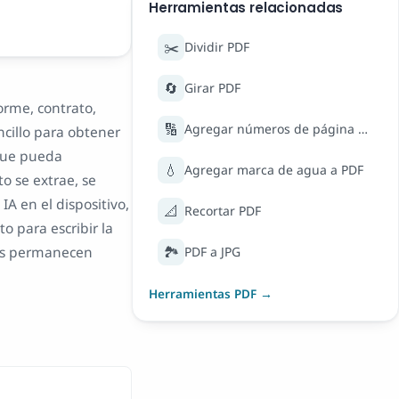
Herramientas relacionadas
✂️
Dividir PDF
🔄
Girar PDF
orme, contrato,
🔢
Agregar números de página a PDF
ncillo para obtener
 que pueda
💧
Agregar marca de agua a PDF
o se extrae, se
A en el dispositivo,
📐
Recortar PDF
o para escribir la
🏞️
les permanecen
PDF a JPG
Herramientas PDF →