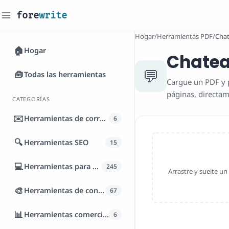
fore
write
_
Hogar
/
Herramientas PDF
/
Chat
🏠
Hogar
Chatea
💬
🧰
Todas las herramientas
Cargue un PDF y p
páginas, directam
CATEGORÍAS
✉️
Herramientas de correo electrónico
6
🔍
Herramientas SEO
15
💻
Herramientas para desarrolladores
245
Arrastre y suelte un
🎨
Herramientas de contenido
67
📊
Herramientas comerciales
6