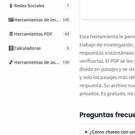
📱
Redes Sociales
7
🖼️
Herramientas de imagen
145
📄
Herramientas PDF
43
Esta herramienta le perm
trabajo de investigación
🧮
Calculadoras
5
respuestas instantáneas 
verificarlas. El PDF se 
🎵
Herramientas de audio
130
divide en pasajes y se r
y solo los pasajes más r
respuesta. Su archivo nu
privados. Es gratuito, no
Preguntas frecu
¿Cómo chateo con un