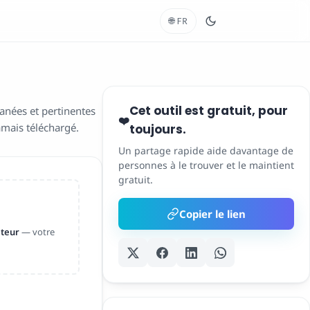
🌐
FR
Cet outil est gratuit, pour
anées et pertinentes
❤️
amais téléchargé.
toujours.
Un partage rapide aide davantage de
personnes à le trouver et le maintient
gratuit.
Copier le lien
ateur
— votre