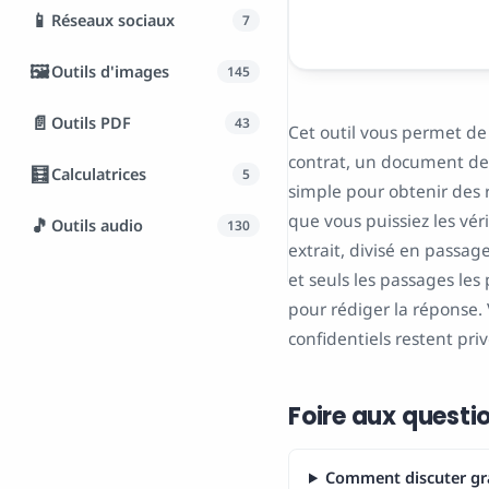
📱
Réseaux sociaux
7
🖼️
Outils d'images
145
📄
Outils PDF
43
Cet outil vous permet de
contrat, un document de
🧮
Calculatrices
5
simple pour obtenir des 
que vous puissiez les vér
🎵
Outils audio
130
extrait, divisé en passag
et seuls les passages les
pour rédiger la réponse.
confidentiels restent priv
Foire aux questi
Comment discuter gr