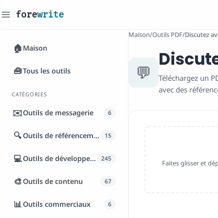
fore
write
_
Maison
/
Outils PDF
/
Discutez av
🏠
Maison
Discute
💬
🧰
Tous les outils
Téléchargez un PD
avec des référence
CATÉGORIES
✉️
Outils de messagerie
6
🔍
Outils de référencement
15
💻
Outils de développement
245
Faites glisser et dé
🎨
Outils de contenu
67
📊
Outils commerciaux
6