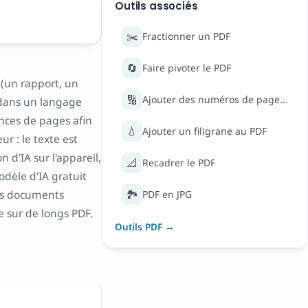
Outils associés
✂️
Fractionner un PDF
🔄
Faire pivoter le PDF
 (un rapport, un
🔢
Ajouter des numéros de page au PDF
 dans un langage
nces de pages afin
💧
Ajouter un filigrane au PDF
r : le texte est
 d'IA sur l'appareil,
📐
Recadrer le PDF
odèle d'IA gratuit
🏞️
les documents
PDF en JPG
ne sur de longs PDF.
Outils PDF →