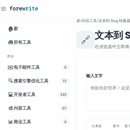
fore
write
_
家
/
内容工具
/
文本到 Slug 转换
🏠
家
文本到 S
🔗
🧰
所有工具
在浏览器中立即将任
类别
✉️
电子邮件工具
6
输入文字
🔍
搜索引擎优化工具
15
💻
开发者工具
245
🎨
内容工具
67
📊
商业工具
6
分离器
案件
数