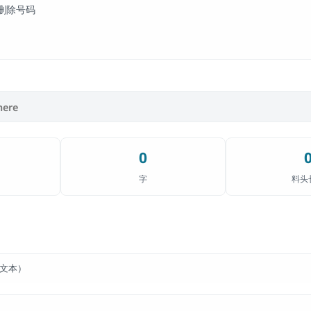
删除号码
0
字
料头
个文本）