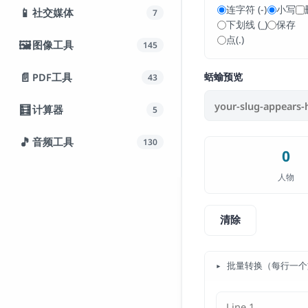
连字符 (-)
小写
📱
社交媒体
7
下划线 (_)
保存
点(.)
🖼️
图像工具
145
📄
PDF工具
蛞蝓预览
43
🧮
计算器
5
🎵
音频工具
130
0
人物
清除
▸ 批量转换（每行一