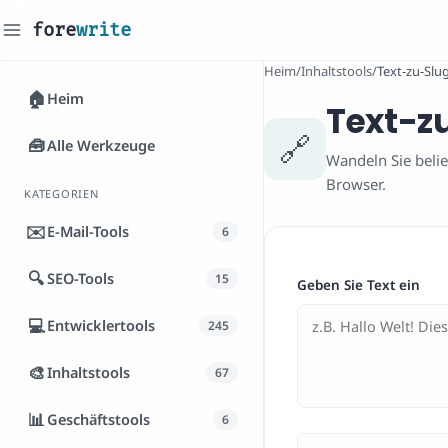
fore
write
_
Heim
/
Inhaltstools
/
Text-zu-Slu
🏠
Heim
Text-z
🔗
🧰
Alle Werkzeuge
Wandeln Sie belie
Browser.
KATEGORIEN
✉️
E-Mail-Tools
6
🔍
SEO-Tools
15
Geben Sie Text ein
💻
Entwicklertools
245
🎨
Inhaltstools
67
📊
Geschäftstools
6