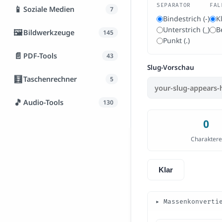
SEPARATOR
FAL
📱
Soziale Medien
7
Bindestrich (-)
K
Unterstrich (_)
B
🖼️
Bildwerkzeuge
145
Punkt (.)
📄
PDF-Tools
43
Slug-Vorschau
🧮
Taschenrechner
5
🎵
Audio-Tools
130
0
Charaktere
Klar
▸ Massenkonverti