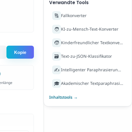
Verwandte Tools
🔠
Fallkonverter
🧑
KI-zu-Mensch-Text-Konverter
🧒
Kinderfreundlicher Textkonverter
Kopie
🗃️
Text-zu-JSON-Klassifikator
✍️
Intelligenter Paraphrasierungsassistent
0
🎓
enlänge
Akademischer Textparaphrasierer
Inhaltstools →