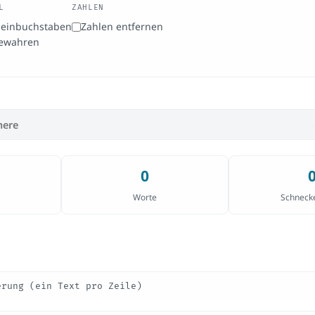
L
ZAHLEN
leinbuchstaben
Zahlen entfernen
ewahren
0
Worte
Schneck
erung (ein Text pro Zeile)