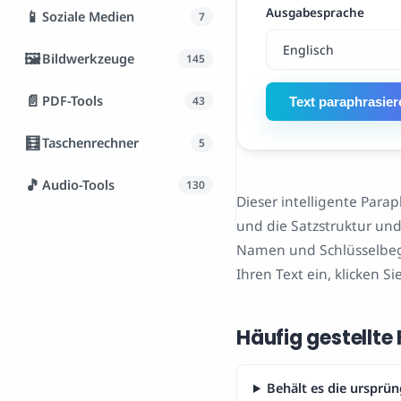
Ausgabesprache
📱
Soziale Medien
7
🖼️
Bildwerkzeuge
145
📄
PDF-Tools
43
Text paraphrasier
🧮
Taschenrechner
5
🎵
Audio-Tools
130
Dieser intelligente Parap
und die Satzstruktur und
Namen und Schlüsselbegri
Ihren Text ein, klicken 
Häufig gestellte
Behält es die ursprü