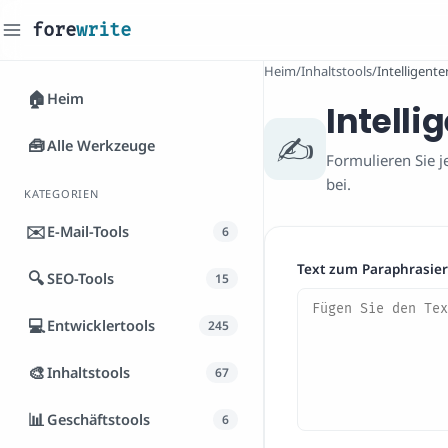
fore
write
_
Heim
/
Inhaltstools
/
Intelligent
🏠
Heim
Intell
✍️
🧰
Alle Werkzeuge
Formulieren Sie j
bei.
KATEGORIEN
✉️
E-Mail-Tools
6
Text zum Paraphrasie
🔍
SEO-Tools
15
💻
Entwicklertools
245
🎨
Inhaltstools
67
📊
Geschäftstools
6