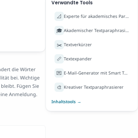
Verwandte Tools
📐
Experte für akademisches Paraphrasieren
🎓
Akademischer Textparaphrasierer
✂️
Textverkürzer
📏
Textexpander
ndert die Wörter
💌
E-Mail-Generator mit Smart Tone
tät bei. Wichtige
bleibt. Fügen Sie
🎨
Kreativer Textparaphrasierer
 keine Anmeldung.
Inhaltstools →