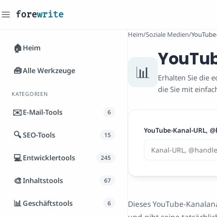
fore
write
_
Heim
/
Soziale Medien
/
YouTube
🏠
Heim
YouTub
📊
🧰
Alle Werkzeuge
Erhalten Sie die 
die Sie mit einfa
KATEGORIEN
✉️
E-Mail-Tools
6
YouTube-Kanal-URL, @
🔍
SEO-Tools
15
💻
Entwicklertools
245
🎨
Inhaltstools
67
📊
Geschäftstools
Dieses YouTube-Kanalanal
6