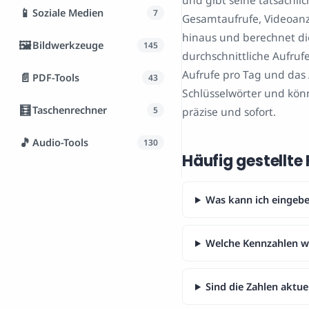
und gibt seine tatsächli
📱
Soziale Medien
7
Gesamtaufrufe, Videoanz
hinaus und berechnet die
🖼️
Bildwerkzeuge
145
durchschnittliche Aufruf
Aufrufe pro Tag und das
📄
PDF-Tools
43
Schlüsselwörter und könn
🧮
Taschenrechner
5
präzise und sofort.
🎵
Audio-Tools
130
Häufig gestellte
Was kann ich eingebe
Welche Kennzahlen w
Sind die Zahlen aktue