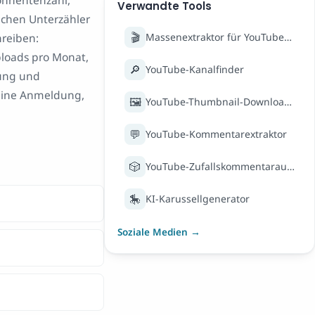
bonnentenzahl,
Verwandte Tools
achen Unterzähler
🎬
hreiben:
Massenextraktor für YouTube-Videodetails
ploads pro Monat,
🔎
YouTube-Kanalfinder
bung und
keine Anmeldung,
🖼️
YouTube-Thumbnail-Downloader
💬
YouTube-Kommentarextraktor
🎲
YouTube-Zufallskommentarauswahl
🎠
KI-Karussellgenerator
Soziale Medien →