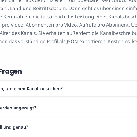
chen Zahlen aus der offiziellen YouTube-Daten-API zurück: A
ahl, Land und Beitrittsdatum. Dann geht es über einen einf
 Kennzahlen, die tatsächlich die Leistung eines Kanals besc
e pro Video, Abonnenten pro Video, Aufrufe pro Abonnent, U
 Alter des Kanals. Sie erhalten außerdem die Kanalbeschrei
en das vollständige Profil als JSON exportieren. Kostenlos, 
 Fragen
n, um einen Kanal zu suchen?
erden angezeigt?
ll und genau?