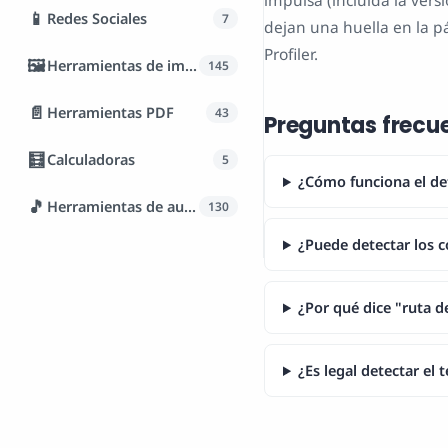
impulsa (incluida la ver
📱
Redes Sociales
7
dejan una huella en la p
Profiler.
🖼️
Herramientas de imagen
145
📄
Herramientas PDF
43
Preguntas frecu
🧮
Calculadoras
5
¿Cómo funciona el de
🎵
Herramientas de audio
130
¿Puede detectar los c
¿Por qué dice "ruta d
¿Es legal detectar el