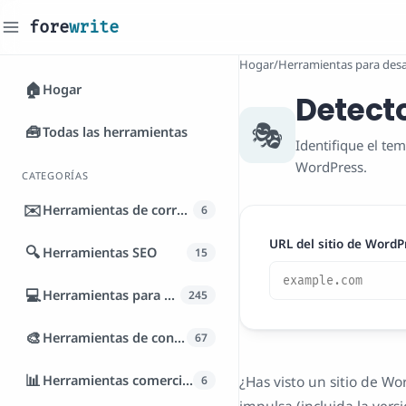
fore
write
Hogar
/
Herramientas para desa
🏠
Hogar
Detect
🎭
🧰
Todas las herramientas
Identifique el tem
WordPress.
CATEGORÍAS
✉️
Herramientas de correo electrónico
6
URL del sitio de WordP
🔍
Herramientas SEO
15
💻
Herramientas para desarrolladores
245
🎨
Herramientas de contenido
67
📊
Herramientas comerciales
¿Has visto un sitio de 
6