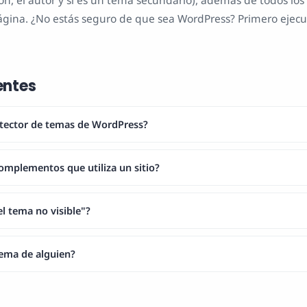
sión, el autor y si es un tema secundario), además de todos 
ágina. ¿No estás seguro de que sea WordPress? Primero ejec
entes
tector de temas de WordPress?
omplementos que utiliza un sitio?
el tema no visible"?
 tema de alguien?