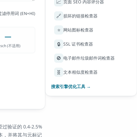
📈
页面 SEO 内容评分器
过滤停用词 (EN+HI)
🔗
损坏的链接检查器
⭐
网站图标检查器
—
🔒
SSL 证书检查器
esch (
不适用
)
🚫
电子邮件垃圾邮件词检查器
🧬
文本相似度检查器
搜索引擎优化工具 →
的 0.4-2.5%
文本，并将其与元标记