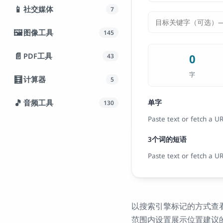
📱
社交媒体
7
🖼️
图像工具
145
📄
PDF工具
0
43
字
🧮
计算器
5
🎵
音频工具
单字
130
Paste text or fetch a U
3个词的短语
Paste text or fetch a U
以搜索引擎标记的方式查看
范围内设置展示位置建议的目