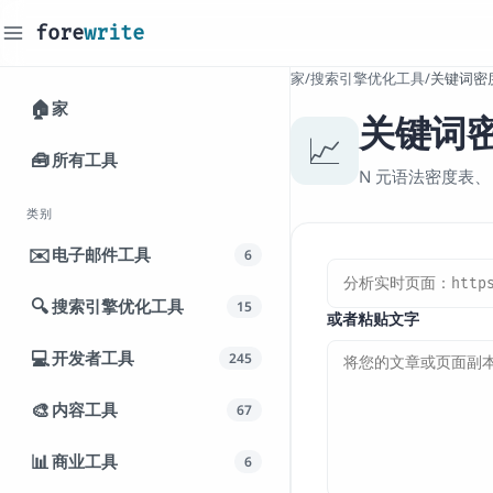
fore
write
_
家
/
搜索引擎优化工具
/
关键词密
🏠
家
关键词
📈
🧰
所有工具
N 元语法密度表、
类别
✉️
电子邮件工具
6
🔍
搜索引擎优化工具
15
或者粘贴文字
💻
开发者工具
245
🎨
内容工具
67
📊
商业工具
6