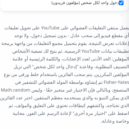
دخول واحد لكل شخص (مؤلفون فريدون)
يعمل منتقي التعليقات العشوائي على YouTube على تحويل تعليقات
أي مقطع فيديو إلى سحب عادل - بدون تسجيل دخول، ولا توجد
إعلانات تعرض النتيجة. يقوم بتحميل مجمع التعليقات من واجهة برمجة
تطبيقات بيانات YouTube الرسمية، ثم يتيح لك تصفية الأشخاص
المؤهلين: الحد الأدنى لعدد الإعجابات، والكلمة الرئيسية أو علامة
التصنيف المطلوبة، وقاعدة "إدخال واحد لكل شخص" التي تزيل
المؤلفين المكررين. يتم سحب الفائزين باستخدام خلط ورقي من نوع
Fisher-Yates تم إنشاؤه بواسطة المولد العشوائي للتشفير في
المتصفح، وبالتالي فإن الاختيار غير متحيز حقًا - وليس Math.random
الذي يمكن التنبؤ به والذي يستخدمه معظم المنتقين. اختر عدد الفائزين
الذي تحتاجه، واكشفهم كبطاقات تحتوي على التعليق والمؤلف، ثم
اضغط على "اختيار مرة أخرى" لإعادة الرسم على الفور. مجانية
وخاصة وعادلة.